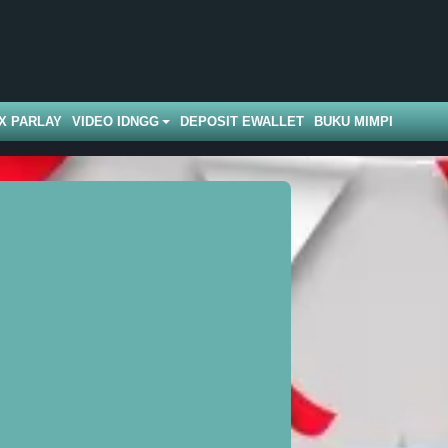
X PARLAY
VIDEO IDNGG
DEPOSIT EWALLET
BUKU MIMPI