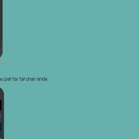
u partai taruhan anda