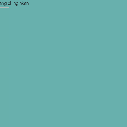
ang di inginkan.