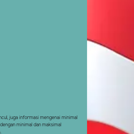
uncul, juga informasi mengenai minimal
i dengan minimal dan maksimal
.