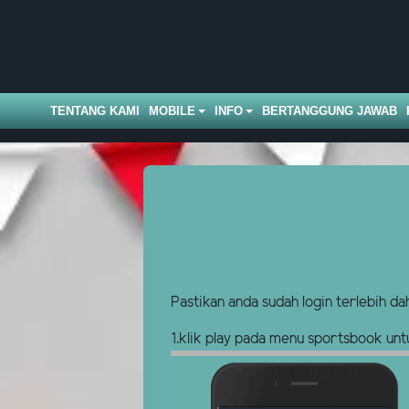
TENTANG KAMI
MOBILE
INFO
BERTANGGUNG JAWAB
Pastikan anda sudah login terlebih d
1.klik play pada menu sportsbook u